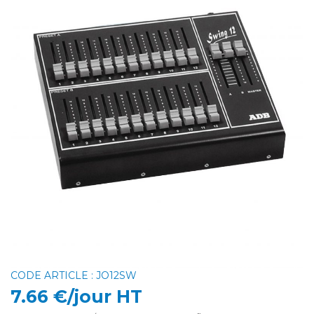
CODE ARTICLE : JO12SW
7.66 €/jour HT