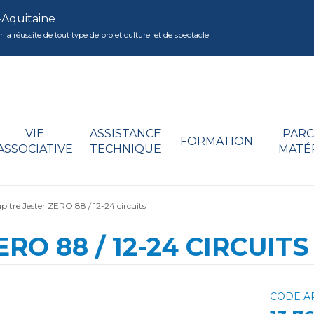
-Aquitaine
réussite de tout type de projet culturel et de spectacle
VIE
ASSISTANCE
PARC
FORMATION
ASSOCIATIVE
TECHNIQUE
MATÉ
pitre Jester ZERO 88 / 12-24 circuits
RO 88 / 12-24 CIRCUITS
CODE AR