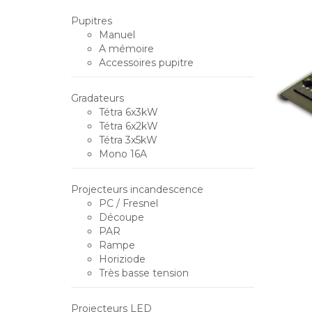
Pupitres
Manuel
A mémoire
Accessoires pupitre
Gradateurs
Tétra 6x3kW
Tétra 6x2kW
Tétra 3x5kW
Mono 16A
Projecteurs incandescence
PC / Fresnel
Découpe
PAR
Rampe
Horiziode
Très basse tension
Projecteurs LED