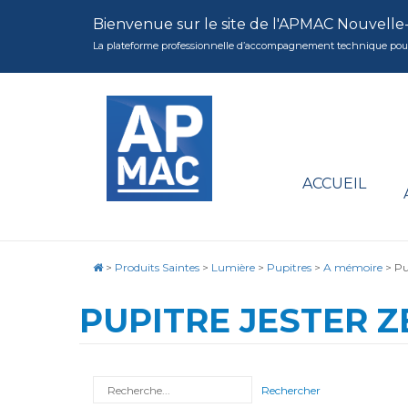
Bienvenue sur le site de l'APMAC Nouvelle
La plateforme professionnelle d’accompagnement technique pour la 
ACCUEIL
>
Produits Saintes
>
Lumière
>
Pupitres
>
A mémoire
>
Pu
PUPITRE JESTER ZE
Rechercher