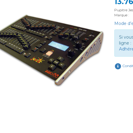
13.7
Pupitre Jes
Marque :
Mode d’e
Si vou
ligne :
Adhér
Condit