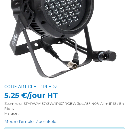
CODE ARTICLE : PRLEDZ
5.25 €/jour HT
Zoomkolor STARWAY 37x3W/ IP67/ RGBW 3pts/ 8°-40°/ Alim IP65 / En
Flight
Marque :
Mode d’emploi Zoomkolor