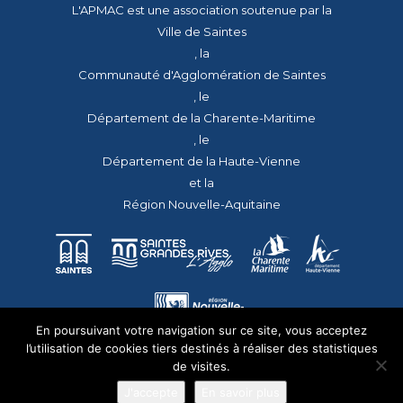
L'APMAC est une association soutenue par la
Ville de Saintes
, la
Communauté d'Agglomération de Saintes
, le
Département de la Charente-Maritime
, le
Département de la Haute-Vienne
et la
Région Nouvelle-Aquitaine
En poursuivant votre navigation sur ce site, vous acceptez
l’utilisation de cookies tiers destinés à réaliser des statistiques
de visites.
J'accepte
En savoir plus
© 2026 - Tous droits réservés - apmac.fr - réalisation :
aggelos.fr