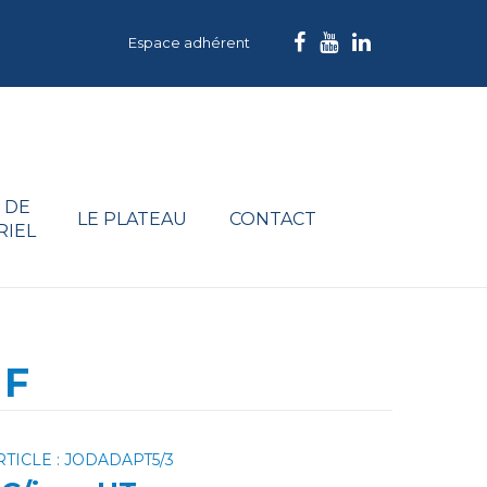
Espace adhérent
 DE
LE PLATEAU
CONTACT
RIEL
 F
TICLE : JODADAPT5/3