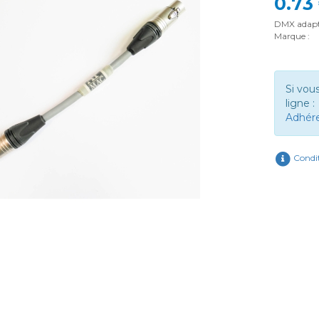
0.73
DMX adapta
Marque :
Si vou
ligne :
Adhér
Condit