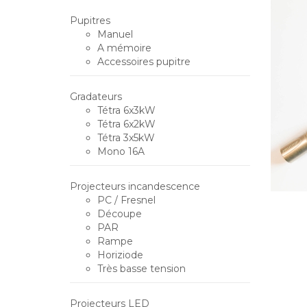
Pupitres
Manuel
A mémoire
Accessoires pupitre
Gradateurs
Tétra 6x3kW
Tétra 6x2kW
Tétra 3x5kW
Mono 16A
Projecteurs incandescence
PC / Fresnel
Découpe
PAR
Rampe
Horiziode
Très basse tension
Projecteurs LED