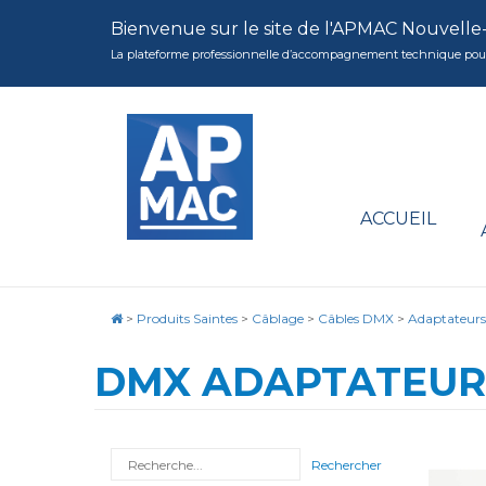
Bienvenue sur le site de l'APMAC Nouvelle
La plateforme professionnelle d’accompagnement technique pour la 
ACCUEIL
>
Produits Saintes
>
Câblage
>
Câbles DMX
>
Adaptateur
DMX ADAPTATEUR 5
Rechercher