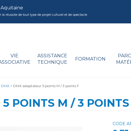
-Aquitaine
réussite de tout type de projet culturel et de spectacle
VIE
ASSISTANCE
PARC
FORMATION
ASSOCIATIVE
TECHNIQUE
MATÉ
s DMX
>
DMX adaptateur 5 points M / 3 points F
 POINTS M / 3 POINTS
CODE AR