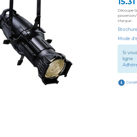
15.3
Découpe So
powercon/ 
Marque :
Brochure
Mode d’e
Si vou
ligne :
Adhér
Condit