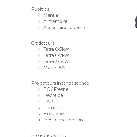
Pupitres
Manuel
A mémoire
Accessoires pupitre
Gradateurs
Tétra 6x3kW
Tétra 6x2kW
Tétra 3x5kW
Mono 16A
Projecteurs incandescence
PC / Fresnel
Découpe
PAR
Rampe
Horiziode
Très basse tension
Projecteurs LED