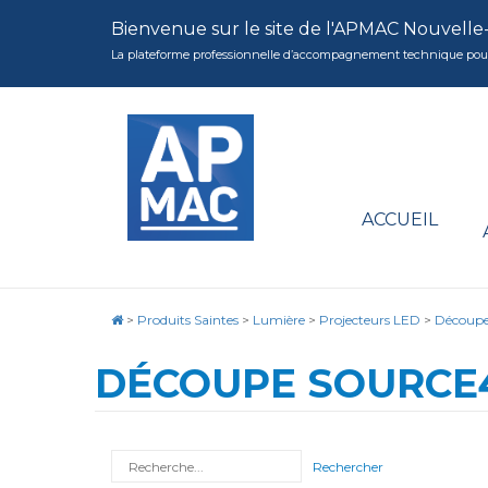
Bienvenue sur le site de l'APMAC Nouvelle
La plateforme professionnelle d’accompagnement technique pour la 
ACCUEIL
>
Produits Saintes
>
Lumière
>
Projecteurs LED
>
Découpe
DÉCOUPE SOURCE4
Rechercher