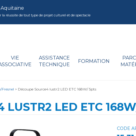
-Aquitaine
réussite de tout type de projet culturel et de spectacle
VIE
ASSISTANCE
PARC
FORMATION
ASSOCIATIVE
TECHNIQUE
MATÉ
/Fresnel
>
Découpe Source4 lustr2 LED ETC 168W/ 5pts
 LUSTR2 LED ETC 168W
CODE A