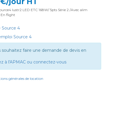
1 €/jour HT
urce4 lustr2 LED ETC 168W/ 5pts Série 2 /Avec alim
En flight
 Source 4
mploi Source 4
s souhaitez faire une demande de devis en
ez à l'APMAC ou connectez-vous
ions générales de location